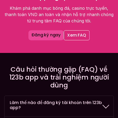
Khám phá danh mục bóng đá, casino trực tuyến,
thanh toán VND an toàn và nhận hỗ trợ nhanh chóng
từ trung tâm FAQ của chúng tôi.
Đăng ký ngay
Xem FAQ
Câu hỏi thường gặp (FAQ) về
123b app và trải nghiệm người
dùng
Làm thế nào để đăng ký tài khoản trên 123b
app?