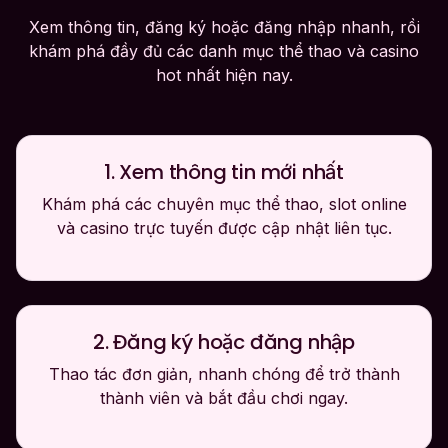
Xem thông tin, đăng ký hoặc đăng nhập nhanh, rồi
khám phá đầy đủ các danh mục thể thao và casino
hot nhất hiện nay.
1. Xem thông tin mới nhất
Khám phá các chuyên mục thể thao, slot online
và casino trực tuyến được cập nhật liên tục.
2. Đăng ký hoặc đăng nhập
Thao tác đơn giản, nhanh chóng để trở thành
thành viên và bắt đầu chơi ngay.