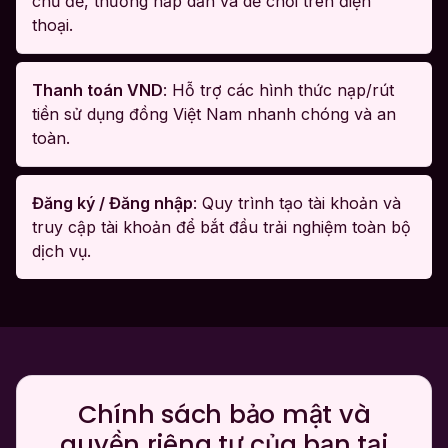
chủ đề, thưởng hấp dẫn và dễ chơi trên điện
thoại.
Thanh toán VND
: Hỗ trợ các hình thức nạp/rút
tiền sử dụng đồng Việt Nam nhanh chóng và an
toàn.
Đăng ký / Đăng nhập
: Quy trình tạo tài khoản và
truy cập tài khoản để bắt đầu trải nghiệm toàn bộ
dịch vụ.
Chính sách bảo mật và
quyền riêng tư của bạn tại