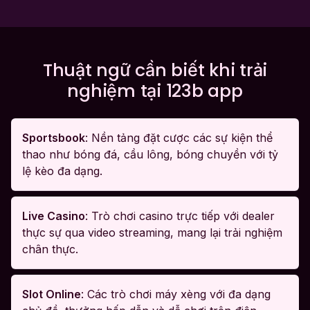
Thuật ngữ cần biết khi trải
nghiệm tại 123b app
Sportsbook
: Nền tảng đặt cược các sự kiện thể
thao như bóng đá, cầu lông, bóng chuyền với tỷ
lệ kèo đa dạng.
Live Casino
: Trò chơi casino trực tiếp với dealer
thực sự qua video streaming, mang lại trải nghiệm
chân thực.
Slot Online
: Các trò chơi máy xèng với đa dạng