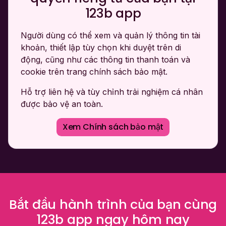
123b app
Người dùng có thể xem và quản lý thông tin tài
khoản, thiết lập tùy chọn khi duyệt trên di
động, cũng như các thông tin thanh toán và
cookie trên trang chính sách bảo mật.
Hỗ trợ liên hệ và tùy chỉnh trải nghiệm cá nhân
được bảo vệ an toàn.
Xem Chính sách bảo mật
Bắt đầu hành trình của bạn cùng
123b app ngay hôm nay