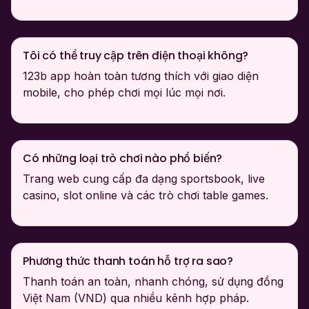
Tôi có thể truy cập trên điện thoại không?
123b app hoàn toàn tương thích với giao diện
mobile, cho phép chơi mọi lúc mọi nơi.
Có những loại trò chơi nào phổ biến?
Trang web cung cấp đa dạng sportsbook, live
casino, slot online và các trò chơi table games.
Phương thức thanh toán hỗ trợ ra sao?
Thanh toán an toàn, nhanh chóng, sử dụng đồng
Việt Nam (VND) qua nhiều kênh hợp pháp.