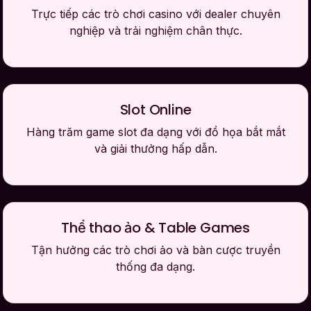
Trực tiếp các trò chơi casino với dealer chuyên
nghiệp và trải nghiệm chân thực.
Slot Online
Hàng trăm game slot đa dạng với đồ họa bắt mắt
và giải thưởng hấp dẫn.
Thể thao ảo & Table Games
Tận hưởng các trò chơi ảo và bàn cược truyền
thống đa dạng.