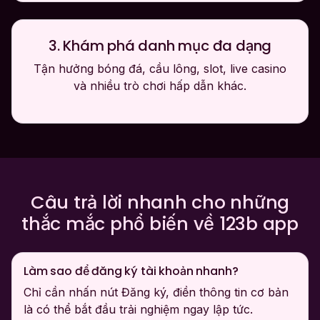
3. Khám phá danh mục đa dạng
Tận hưởng bóng đá, cầu lông, slot, live casino
và nhiều trò chơi hấp dẫn khác.
Câu trả lời nhanh cho những
thắc mắc phổ biến về 123b app
Làm sao để đăng ký tài khoản nhanh?
Chỉ cần nhấn nút Đăng ký, điền thông tin cơ bản
là có thể bắt đầu trải nghiệm ngay lập tức.