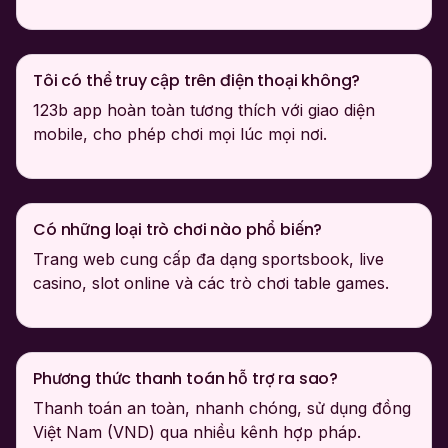
Tôi có thể truy cập trên điện thoại không?
123b app hoàn toàn tương thích với giao diện
mobile, cho phép chơi mọi lúc mọi nơi.
Có những loại trò chơi nào phổ biến?
Trang web cung cấp đa dạng sportsbook, live
casino, slot online và các trò chơi table games.
Phương thức thanh toán hỗ trợ ra sao?
Thanh toán an toàn, nhanh chóng, sử dụng đồng
Việt Nam (VND) qua nhiều kênh hợp pháp.