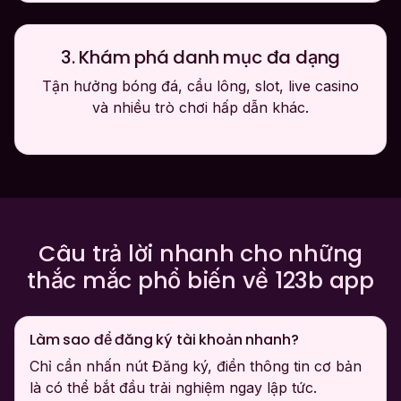
3. Khám phá danh mục đa dạng
Tận hưởng bóng đá, cầu lông, slot, live casino
và nhiều trò chơi hấp dẫn khác.
Câu trả lời nhanh cho những
thắc mắc phổ biến về 123b app
Làm sao để đăng ký tài khoản nhanh?
Chỉ cần nhấn nút Đăng ký, điền thông tin cơ bản
là có thể bắt đầu trải nghiệm ngay lập tức.