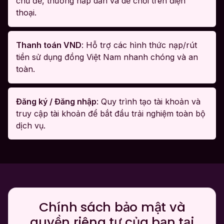
chủ đề, thưởng hấp dẫn và dễ chơi trên điện
thoại.
Thanh toán VND
: Hỗ trợ các hình thức nạp/rút
tiền sử dụng đồng Việt Nam nhanh chóng và an
toàn.
Đăng ký / Đăng nhập
: Quy trình tạo tài khoản và
truy cập tài khoản để bắt đầu trải nghiệm toàn bộ
dịch vụ.
Chính sách bảo mật và
quyền riêng tư của bạn tại