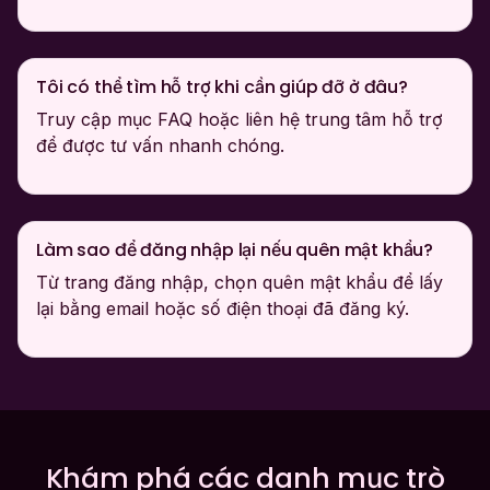
Tôi có thể tìm hỗ trợ khi cần giúp đỡ ở đâu?
Truy cập mục FAQ hoặc liên hệ trung tâm hỗ trợ
để được tư vấn nhanh chóng.
Làm sao để đăng nhập lại nếu quên mật khẩu?
Từ trang đăng nhập, chọn quên mật khẩu để lấy
lại bằng email hoặc số điện thoại đã đăng ký.
Khám phá các danh mục trò