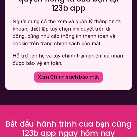
123b app
Người dùng có thể xem và quản lý thông tin tài
khoản, thiết lập tùy chọn khi duyệt trên di
động, cũng như các thông tin thanh toán và
cookie trên trang chính sách bảo mật.
Hỗ trợ liên hệ và tùy chỉnh trải nghiệm cá nhân
được bảo vệ an toàn.
Xem Chính sách bảo mật
Bắt đầu hành trình của bạn cùng
123b app ngay hôm nay