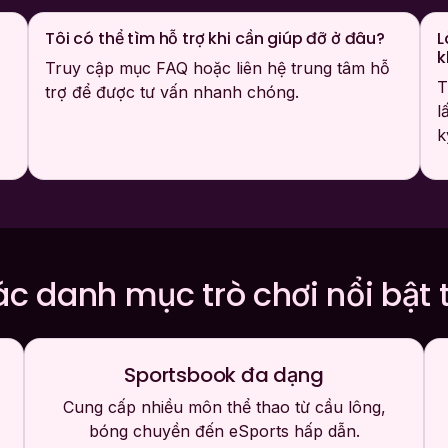
Tôi có thể tìm hỗ trợ khi cần giúp đỡ ở đâu?
L
k
Truy cập mục FAQ hoặc liên hệ trung tâm hỗ
T
trợ để được tư vấn nhanh chóng.
l
k
 danh mục trò chơi nổi bật 
Sportsbook đa dạng
Cung cấp nhiều môn thể thao từ cầu lông,
bóng chuyền đến eSports hấp dẫn.