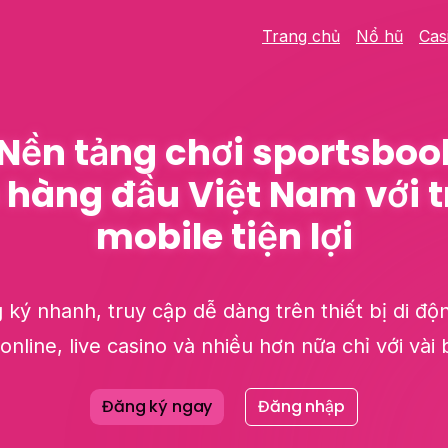
Trang chủ
Nổ hũ
Cas
 Nền tảng chơi sportsboo
 hàng đầu Việt Nam với 
mobile tiện lợi
ký nhanh, truy cập dễ dàng trên thiết bị di độ
 online, live casino và nhiều hơn nữa chỉ với vài
Đăng ký ngay
Đăng nhập