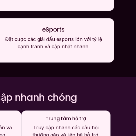
eSports
Đặt cược các giải đấu esports lớn với tỷ lệ
cạnh tranh và cập nhật nhanh.
 cập nhanh chóng
Trung tâm hỗ trợ
ân và
Truy cập nhanh các câu hỏi
ng.
thường gặp và liên hệ hỗ trợ.