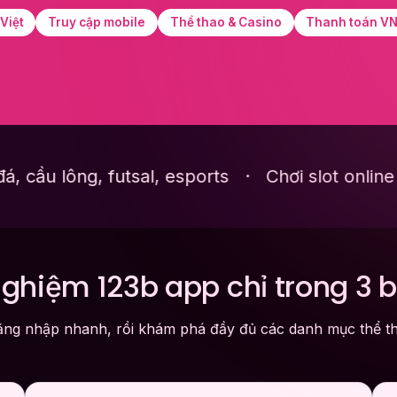
 Việt
Truy cập mobile
Thể thao & Casino
Thanh toán V
 futsal, esports · Chơi slot online & live ca
 nghiệm 123b app chỉ trong 3 
ăng nhập nhanh, rồi khám phá đầy đủ các danh mục thể tha