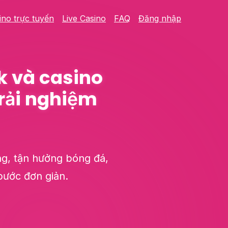
ino trực tuyến
Live Casino
FAQ
Đăng nhập
k và casino
trải nghiệm
ng, tận hưởng bóng đá,
 bước đơn giản.