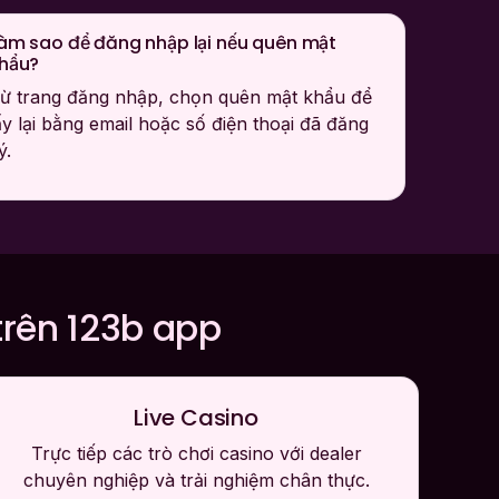
àm sao để đăng nhập lại nếu quên mật
hẩu?
ừ trang đăng nhập, chọn quên mật khẩu để
ấy lại bằng email hoặc số điện thoại đã đăng
ý.
trên 123b app
Live Casino
Trực tiếp các trò chơi casino với dealer
chuyên nghiệp và trải nghiệm chân thực.