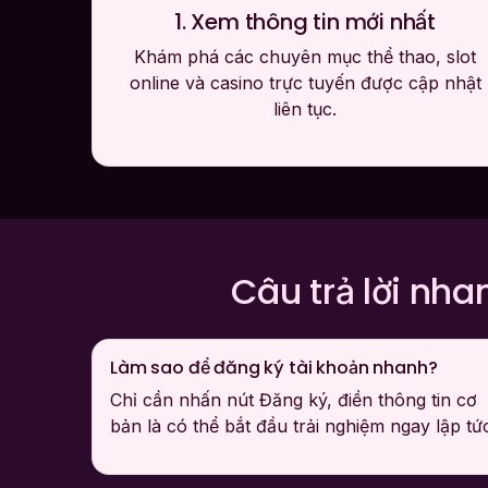
1. Xem thông tin mới nhất
Khám phá các chuyên mục thể thao, slot
online và casino trực tuyến được cập nhật
liên tục.
Câu trả lời nh
Làm sao để đăng ký tài khoản nhanh?
Chỉ cần nhấn nút Đăng ký, điền thông tin cơ
bản là có thể bắt đầu trải nghiệm ngay lập tứ