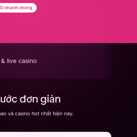
ND nhanh chóng
sino mọi lúc, mọi nơi · Thanh toán an toàn v
Đăng ký dễ dàng & nhanh chóng · Hỗ tr
bước đơn giản
o và casino hot nhất hiện nay.