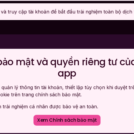
n và truy cập tài khoản để bắt đầu trải nghiệm toàn bộ dịch 
ảo mật và quyền riêng tư của
app
uản lý thông tin tài khoản, thiết lập tùy chọn khi duyệt t
ookie trên trang chính sách bảo mật.
nh trải nghiệm cá nhân được bảo vệ an toàn.
Xem Chính sách bảo mật