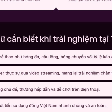
ữ cần biết khi trải nghiệm tại
thể thao như bóng đá, cầu lông, bóng chuyền với tỷ lệ kèo 
aler thực sự qua video streaming, mang lại trải nghiệm chân 
g chủ đề, thưởng hấp dẫn và dễ chơi trên điện thoại.
rút tiền sử dụng đồng Việt Nam nhanh chóng và an toàn.