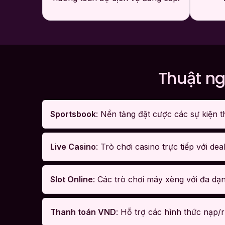
Thuật ng
Sportsbook
: Nền tảng đặt cược các sự kiện 
Live Casino
: Trò chơi casino trực tiếp với de
Slot Online
: Các trò chơi máy xèng với đa dạn
Thanh toán VND
: Hỗ trợ các hình thức nạp/