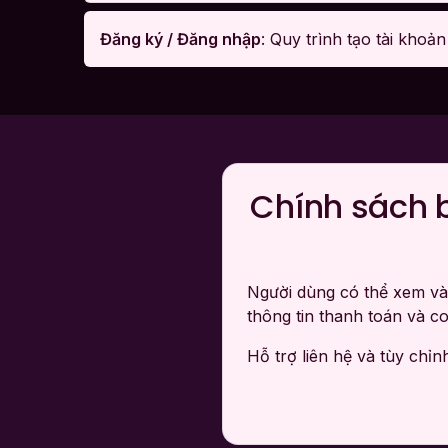
Đăng ký / Đăng nhập
: Quy trình tạo tài khoả
Chính sách b
Người dùng có thể xem và q
thông tin thanh toán và c
Hỗ trợ liên hệ và tùy chỉ