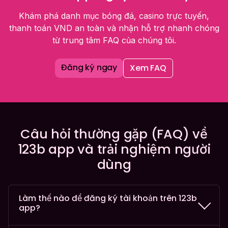
Khám phá danh mục bóng đá, casino trực tuyến,
thanh toán VND an toàn và nhận hỗ trợ nhanh chóng
từ trung tâm FAQ của chúng tôi.
Đăng ký ngay
Xem FAQ
Câu hỏi thường gặp (FAQ) về
123b app và trải nghiệm người
dùng
Làm thế nào để đăng ký tài khoản trên 123b
app?