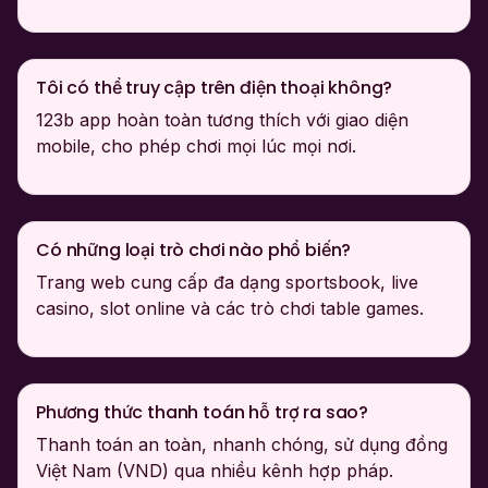
Tôi có thể truy cập trên điện thoại không?
123b app hoàn toàn tương thích với giao diện
mobile, cho phép chơi mọi lúc mọi nơi.
Có những loại trò chơi nào phổ biến?
Trang web cung cấp đa dạng sportsbook, live
casino, slot online và các trò chơi table games.
Phương thức thanh toán hỗ trợ ra sao?
Thanh toán an toàn, nhanh chóng, sử dụng đồng
Việt Nam (VND) qua nhiều kênh hợp pháp.