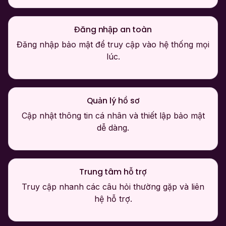
Đăng nhập an toàn
Đăng nhập bảo mật để truy cập vào hệ thống mọi
lúc.
Quản lý hồ sơ
Cập nhật thông tin cá nhân và thiết lập bảo mật
dễ dàng.
Trung tâm hỗ trợ
Truy cập nhanh các câu hỏi thường gặp và liên
hệ hỗ trợ.