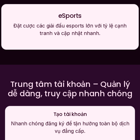
eSports
Đặt cược các giải đấu esports lớn với tỷ lệ cạnh
tranh và cập nhật nhanh.
Trung tâm tài khoản – Quản lý
dễ dàng, truy cập nhanh chóng
Tạo tài khoản
Nhanh chóng đăng ký để tận hưởng toàn bộ dịch
vụ đẳng cấp.