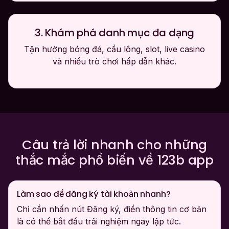
3. Khám phá danh mục đa dạng
Tận hưởng bóng đá, cầu lông, slot, live casino
và nhiều trò chơi hấp dẫn khác.
Câu trả lời nhanh cho những
thắc mắc phổ biến về 123b app
Làm sao để đăng ký tài khoản nhanh?
Chỉ cần nhấn nút Đăng ký, điền thông tin cơ bản
là có thể bắt đầu trải nghiệm ngay lập tức.