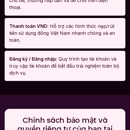
chủ đề, thưởng hấp dẫn và dễ chơi trên điện
thoại.
Thanh toán VND
: Hỗ trợ các hình thức nạp/rút
tiền sử dụng đồng Việt Nam nhanh chóng và an
toàn.
Đăng ký / Đăng nhập
: Quy trình tạo tài khoản và
truy cập tài khoản để bắt đầu trải nghiệm toàn bộ
dịch vụ.
Chính sách bảo mật và
quyền riêng tư của bạn tại