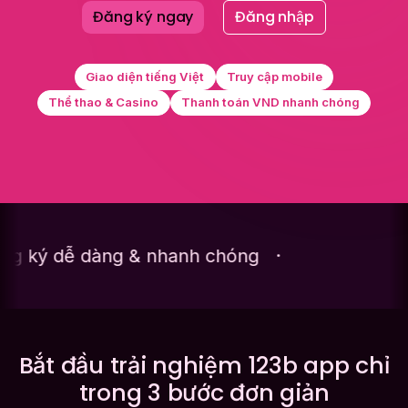
Đăng ký ngay
Đăng nhập
Giao diện tiếng Việt
Truy cập mobile
Thể thao & Casino
Thanh toán VND nhanh chóng
 ký dễ dàng & nhanh chóng · Hỗ trợ bóng đá, c
Đăng ký d
Bắt đầu trải nghiệm 123b app chỉ
trong 3 bước đơn giản