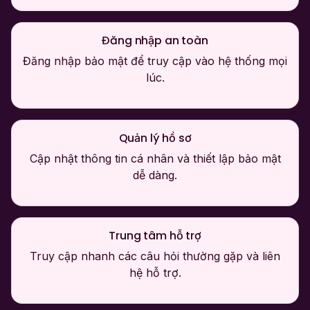
Đăng nhập an toàn
Đăng nhập bảo mật để truy cập vào hệ thống mọi
lúc.
Quản lý hồ sơ
Cập nhật thông tin cá nhân và thiết lập bảo mật
dễ dàng.
Trung tâm hỗ trợ
Truy cập nhanh các câu hỏi thường gặp và liên
hệ hỗ trợ.