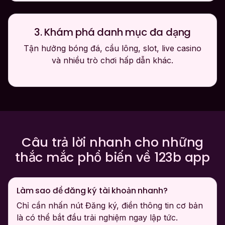
3. Khám phá danh mục đa dạng
Tận hưởng bóng đá, cầu lông, slot, live casino
và nhiều trò chơi hấp dẫn khác.
Câu trả lời nhanh cho những
thắc mắc phổ biến về 123b app
Làm sao để đăng ký tài khoản nhanh?
Chỉ cần nhấn nút Đăng ký, điền thông tin cơ bản
là có thể bắt đầu trải nghiệm ngay lập tức.