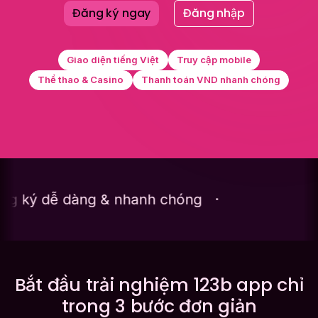
Đăng ký ngay
Đăng nhập
Giao diện tiếng Việt
Truy cập mobile
Thể thao & Casino
Thanh toán VND nhanh chóng
 ký dễ dàng & nhanh chóng · Hỗ trợ bóng đá, c
Đăng ký d
Bắt đầu trải nghiệm 123b app chỉ
trong 3 bước đơn giản