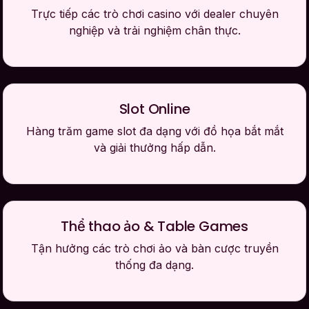
Trực tiếp các trò chơi casino với dealer chuyên
nghiệp và trải nghiệm chân thực.
Slot Online
Hàng trăm game slot đa dạng với đồ họa bắt mắt
và giải thưởng hấp dẫn.
Thể thao ảo & Table Games
Tận hưởng các trò chơi ảo và bàn cược truyền
thống đa dạng.