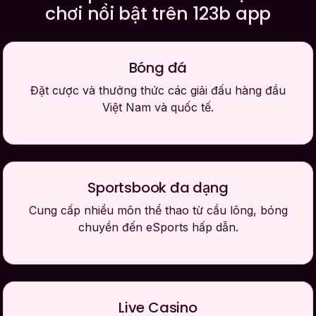
chơi nổi bật trên 123b app
Bóng đá
Đặt cược và thưởng thức các giải đấu hàng đầu
Việt Nam và quốc tế.
Sportsbook đa dạng
Cung cấp nhiều môn thể thao từ cầu lông, bóng
chuyền đến eSports hấp dẫn.
Live Casino