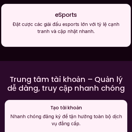
eSports
Đặt cược các giải đấu esports lớn với tỷ lệ cạnh
tranh và cập nhật nhanh.
Trung tâm tài khoản – Quản lý
dễ dàng, truy cập nhanh chóng
Tạo tài khoản
Nhanh chóng đăng ký để tận hưởng toàn bộ dịch
vụ đẳng cấp.