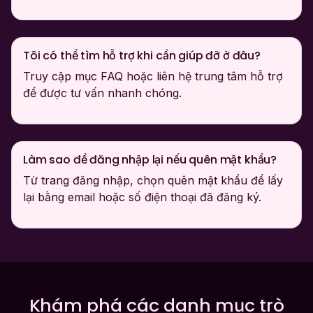
Tôi có thể tìm hỗ trợ khi cần giúp đỡ ở đâu?
Truy cập mục FAQ hoặc liên hệ trung tâm hỗ trợ
để được tư vấn nhanh chóng.
Làm sao để đăng nhập lại nếu quên mật khẩu?
Từ trang đăng nhập, chọn quên mật khẩu để lấy
lại bằng email hoặc số điện thoại đã đăng ký.
Khám phá các danh mục trò