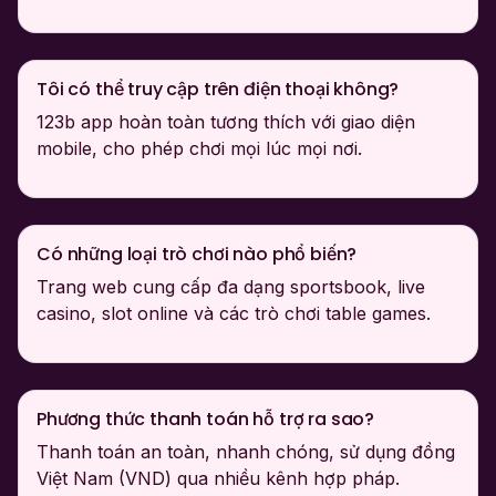
Tôi có thể truy cập trên điện thoại không?
123b app hoàn toàn tương thích với giao diện
mobile, cho phép chơi mọi lúc mọi nơi.
Có những loại trò chơi nào phổ biến?
Trang web cung cấp đa dạng sportsbook, live
casino, slot online và các trò chơi table games.
Phương thức thanh toán hỗ trợ ra sao?
Thanh toán an toàn, nhanh chóng, sử dụng đồng
Việt Nam (VND) qua nhiều kênh hợp pháp.