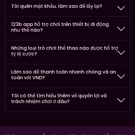
Tôi quên mật khẩu, làm sao để lấy lại?
123b app hỗ trợ chơi trên thiết bị di động
như thế nào?
Những loại trò chơi thể thao nào được hỗ trợ
tỷ lệ cược?
Làm sao để thanh toán nhanh chóng và an
toàn với VND?
Tôi có thể tìm hiểu thêm về quyền lợi và
trách nhiệm chơi ở đâu?