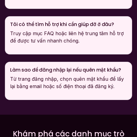
Tôi có thể tìm hỗ trợ khi cần giúp đỡ ở đâu?
Truy cập mục FAQ hoặc liên hệ trung tâm hỗ trợ
để được tư vấn nhanh chóng.
Làm sao để đăng nhập lại nếu quên mật khẩu?
Từ trang đăng nhập, chọn quên mật khẩu để lấy
lại bằng email hoặc số điện thoại đã đăng ký.
Khám phá các danh mục trò