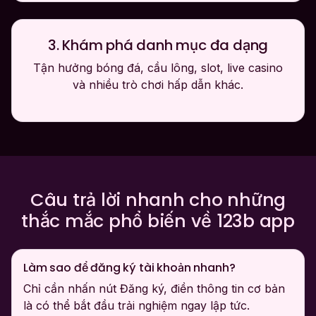
3. Khám phá danh mục đa dạng
Tận hưởng bóng đá, cầu lông, slot, live casino
và nhiều trò chơi hấp dẫn khác.
Câu trả lời nhanh cho những
thắc mắc phổ biến về 123b app
Làm sao để đăng ký tài khoản nhanh?
Chỉ cần nhấn nút Đăng ký, điền thông tin cơ bản
là có thể bắt đầu trải nghiệm ngay lập tức.