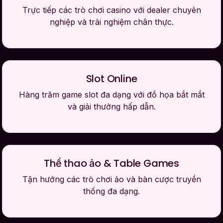
Trực tiếp các trò chơi casino với dealer chuyên
nghiệp và trải nghiệm chân thực.
Slot Online
Hàng trăm game slot đa dạng với đồ họa bắt mắt
và giải thưởng hấp dẫn.
Thể thao ảo & Table Games
Tận hưởng các trò chơi ảo và bàn cược truyền
thống đa dạng.