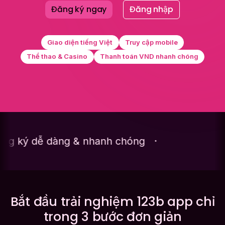
Đăng ký ngay
Đăng nhập
Giao diện tiếng Việt
Truy cập mobile
Thể thao & Casino
Thanh toán VND nhanh chóng
 ký dễ dàng & nhanh chóng · Hỗ trợ bóng đá, 
Đăng ký 
Bắt đầu trải nghiệm 123b app chỉ
trong 3 bước đơn giản