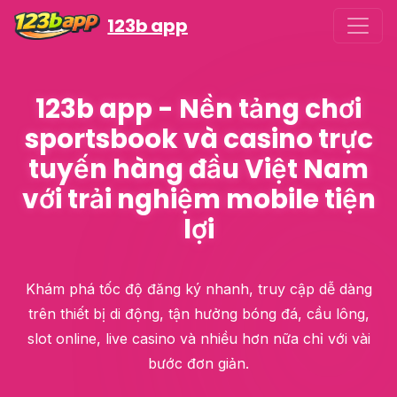
123b app
123b app - Nền tảng chơi
sportsbook và casino trực
tuyến hàng đầu Việt Nam
với trải nghiệm mobile tiện
lợi
Khám phá tốc độ đăng ký nhanh, truy cập dễ dàng
trên thiết bị di động, tận hưởng bóng đá, cầu lông,
slot online, live casino và nhiều hơn nữa chỉ với vài
bước đơn giản.