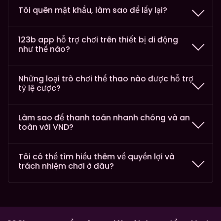
Tôi quên mật khẩu, làm sao để lấy lại?
123b app hỗ trợ chơi trên thiết bị di động
như thế nào?
Những loại trò chơi thể thao nào được hỗ trợ
tỷ lệ cược?
Làm sao để thanh toán nhanh chóng và an
toàn với VND?
Tôi có thể tìm hiểu thêm về quyền lợi và
trách nhiệm chơi ở đâu?