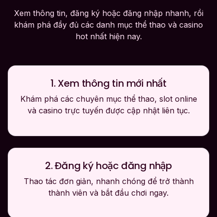
Xem thông tin, đăng ký hoặc đăng nhập nhanh, rồi
khám phá đầy đủ các danh mục thể thao và casino
hot nhất hiện nay.
1. Xem thông tin mới nhất
Khám phá các chuyên mục thể thao, slot online
và casino trực tuyến được cập nhật liên tục.
2. Đăng ký hoặc đăng nhập
Thao tác đơn giản, nhanh chóng để trở thành
thành viên và bắt đầu chơi ngay.