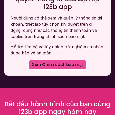
123b app
Người dùng có thể xem và quản lý thông tin tài
khoản, thiết lập tùy chọn khi duyệt trên di
động, cũng như các thông tin thanh toán và
cookie trên trang chính sách bảo mật.
Hỗ trợ liên hệ và tùy chỉnh trải nghiệm cá nhân
được bảo vệ an toàn.
Xem Chính sách bảo mật
Bắt đầu hành trình của bạn cùng
123b app ngay hôm nay