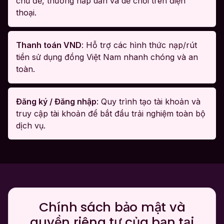
chủ đề, thưởng hấp dẫn và dễ chơi trên điện
thoại.
Thanh toán VND
: Hỗ trợ các hình thức nạp/rút
tiền sử dụng đồng Việt Nam nhanh chóng và an
toàn.
Đăng ký / Đăng nhập
: Quy trình tạo tài khoản và
truy cập tài khoản để bắt đầu trải nghiệm toàn bộ
dịch vụ.
Chính sách bảo mật và
quyền riêng tư của bạn tại