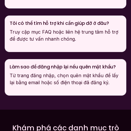
Tôi có thể tìm hỗ trợ khi cần giúp đỡ ở đâu?
Truy cập mục FAQ hoặc liên hệ trung tâm hỗ trợ
để được tư vấn nhanh chóng.
Làm sao để đăng nhập lại nếu quên mật khẩu?
Từ trang đăng nhập, chọn quên mật khẩu để lấy
lại bằng email hoặc số điện thoại đã đăng ký.
Khám phá các danh mục trò