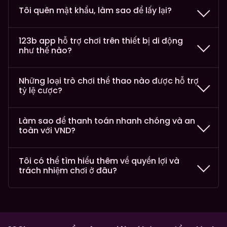
Tôi quên mật khẩu, làm sao để lấy lại?
123b app hỗ trợ chơi trên thiết bị di động
như thế nào?
Những loại trò chơi thể thao nào được hỗ trợ
tỷ lệ cược?
Làm sao để thanh toán nhanh chóng và an
toàn với VND?
Tôi có thể tìm hiểu thêm về quyền lợi và
trách nhiệm chơi ở đâu?