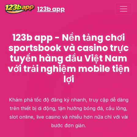
123b app
123b app - Nền tảng chơi
sportsbook và casino trực
tuyến hàng đầu Việt Nam
với trải nghiệm mobile tiện
lợi
Khám phá tốc độ đăng ký nhanh, truy cập dễ dàng
trên thiết bị di động, tận hưởng bóng đá, cầu lông,
slot online, live casino và nhiều hơn nữa chỉ với vài
bước đơn giản.