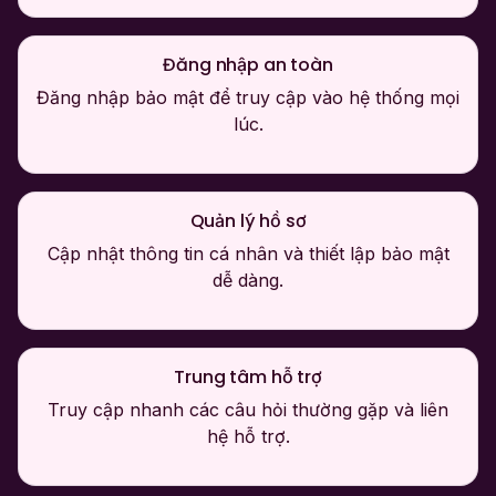
Đăng nhập an toàn
Đăng nhập bảo mật để truy cập vào hệ thống mọi
lúc.
Quản lý hồ sơ
Cập nhật thông tin cá nhân và thiết lập bảo mật
dễ dàng.
Trung tâm hỗ trợ
Truy cập nhanh các câu hỏi thường gặp và liên
hệ hỗ trợ.