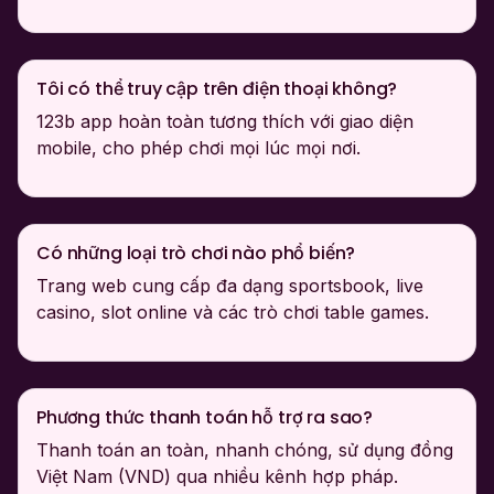
Tôi có thể truy cập trên điện thoại không?
123b app hoàn toàn tương thích với giao diện
mobile, cho phép chơi mọi lúc mọi nơi.
Có những loại trò chơi nào phổ biến?
Trang web cung cấp đa dạng sportsbook, live
casino, slot online và các trò chơi table games.
Phương thức thanh toán hỗ trợ ra sao?
Thanh toán an toàn, nhanh chóng, sử dụng đồng
Việt Nam (VND) qua nhiều kênh hợp pháp.