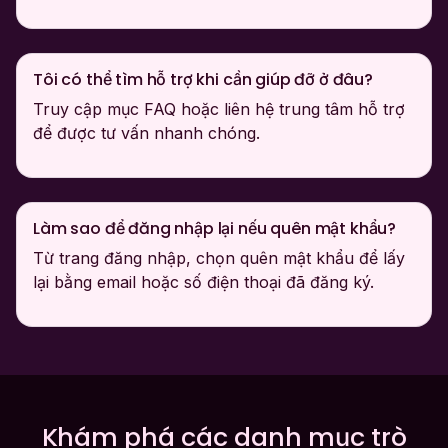
Tôi có thể tìm hỗ trợ khi cần giúp đỡ ở đâu?
Truy cập mục FAQ hoặc liên hệ trung tâm hỗ trợ
để được tư vấn nhanh chóng.
Làm sao để đăng nhập lại nếu quên mật khẩu?
Từ trang đăng nhập, chọn quên mật khẩu để lấy
lại bằng email hoặc số điện thoại đã đăng ký.
Khám phá các danh mục trò