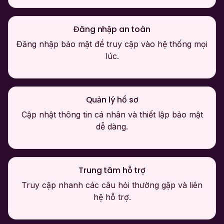
Đăng nhập an toàn
Đăng nhập bảo mật để truy cập vào hệ thống mọi
lúc.
Quản lý hồ sơ
Cập nhật thông tin cá nhân và thiết lập bảo mật
dễ dàng.
Trung tâm hỗ trợ
Truy cập nhanh các câu hỏi thường gặp và liên
hệ hỗ trợ.