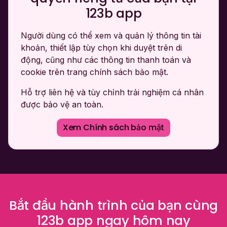
123b app
Người dùng có thể xem và quản lý thông tin tài
khoản, thiết lập tùy chọn khi duyệt trên di
động, cũng như các thông tin thanh toán và
cookie trên trang chính sách bảo mật.
Hỗ trợ liên hệ và tùy chỉnh trải nghiệm cá nhân
được bảo vệ an toàn.
Xem Chính sách bảo mật
Bắt đầu hành trình của bạn cùng
123b app ngay hôm nay