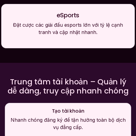
eSports
Đặt cược các giải đấu esports lớn với tỷ lệ cạnh
tranh và cập nhật nhanh.
Trung tâm tài khoản – Quản lý
dễ dàng, truy cập nhanh chóng
Tạo tài khoản
Nhanh chóng đăng ký để tận hưởng toàn bộ dịch
vụ đẳng cấp.