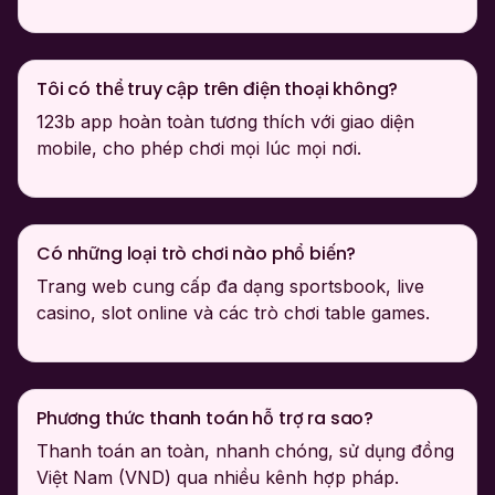
Tôi có thể truy cập trên điện thoại không?
123b app hoàn toàn tương thích với giao diện
mobile, cho phép chơi mọi lúc mọi nơi.
Có những loại trò chơi nào phổ biến?
Trang web cung cấp đa dạng sportsbook, live
casino, slot online và các trò chơi table games.
Phương thức thanh toán hỗ trợ ra sao?
Thanh toán an toàn, nhanh chóng, sử dụng đồng
Việt Nam (VND) qua nhiều kênh hợp pháp.