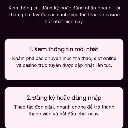
Xem thông tin, đăng ký hoặc đăng nhập nhanh, rồi
khám phá đầy đủ các danh mục thể thao và casino
hot nhất hiện nay.
1. Xem thông tin mới nhất
Khám phá các chuyên mục thể thao, slot online
và casino trực tuyến được cập nhật liên tục.
2. Đăng ký hoặc đăng nhập
Thao tác đơn giản, nhanh chóng để trở thành
thành viên và bắt đầu chơi ngay.