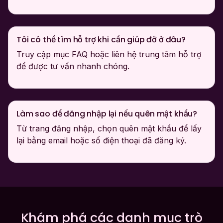
Tôi có thể tìm hỗ trợ khi cần giúp đỡ ở đâu?
Truy cập mục FAQ hoặc liên hệ trung tâm hỗ trợ
để được tư vấn nhanh chóng.
Làm sao để đăng nhập lại nếu quên mật khẩu?
Từ trang đăng nhập, chọn quên mật khẩu để lấy
lại bằng email hoặc số điện thoại đã đăng ký.
Khám phá các danh mục trò