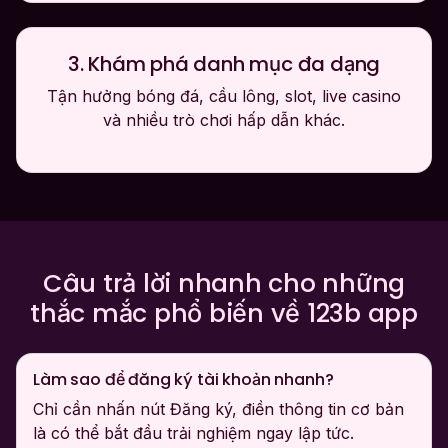
3. Khám phá danh mục đa dạng
Tận hưởng bóng đá, cầu lông, slot, live casino
và nhiều trò chơi hấp dẫn khác.
Câu trả lời nhanh cho những
thắc mắc phổ biến về 123b app
Làm sao để đăng ký tài khoản nhanh?
Chỉ cần nhấn nút Đăng ký, điền thông tin cơ bản
là có thể bắt đầu trải nghiệm ngay lập tức.