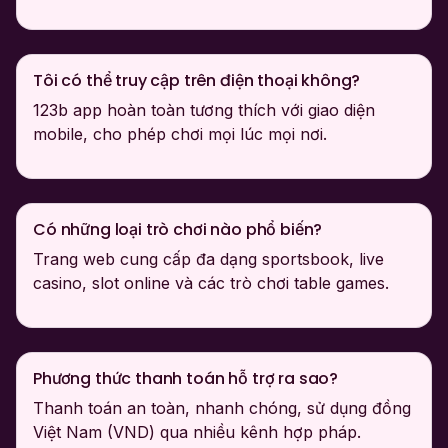
Tôi có thể truy cập trên điện thoại không?
123b app hoàn toàn tương thích với giao diện
mobile, cho phép chơi mọi lúc mọi nơi.
Có những loại trò chơi nào phổ biến?
Trang web cung cấp đa dạng sportsbook, live
casino, slot online và các trò chơi table games.
Phương thức thanh toán hỗ trợ ra sao?
Thanh toán an toàn, nhanh chóng, sử dụng đồng
Việt Nam (VND) qua nhiều kênh hợp pháp.