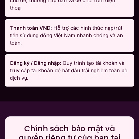
chủ đề, thưởng hấp dẫn và dễ chơi trên điện
thoại.
Thanh toán VND
: Hỗ trợ các hình thức nạp/rút
tiền sử dụng đồng Việt Nam nhanh chóng và an
toàn.
Đăng ký / Đăng nhập
: Quy trình tạo tài khoản và
truy cập tài khoản để bắt đầu trải nghiệm toàn bộ
dịch vụ.
Chính sách bảo mật và
quyền riêng tư của bạn tại