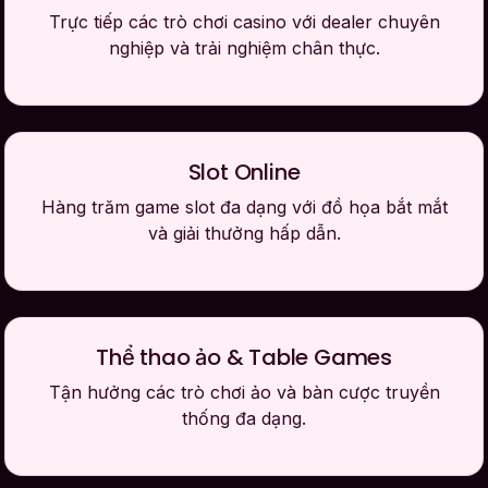
Trực tiếp các trò chơi casino với dealer chuyên
nghiệp và trải nghiệm chân thực.
Slot Online
Hàng trăm game slot đa dạng với đồ họa bắt mắt
và giải thưởng hấp dẫn.
Thể thao ảo & Table Games
Tận hưởng các trò chơi ảo và bàn cược truyền
thống đa dạng.