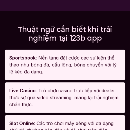
Thuật ngữ cần biết khi trải
nghiệm tại 123b app
Sportsbook
: Nền tảng đặt cược các sự kiện thể
thao như bóng đá, cầu lông, bóng chuyền với tỷ
lệ kèo đa dạng.
Live Casino
: Trò chơi casino trực tiếp với dealer
thực sự qua video streaming, mang lại trải nghiệm
chân thực.
Slot Online
: Các trò chơi máy xèng với đa dạng