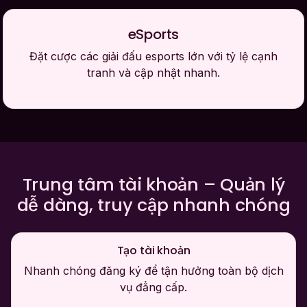
eSports
Đặt cược các giải đấu esports lớn với tỷ lệ cạnh
tranh và cập nhật nhanh.
Trung tâm tài khoản – Quản lý
dễ dàng, truy cập nhanh chóng
Tạo tài khoản
Nhanh chóng đăng ký để tận hưởng toàn bộ dịch
vụ đẳng cấp.