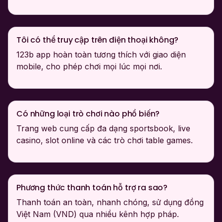
Tôi có thể truy cập trên điện thoại không?
123b app hoàn toàn tương thích với giao diện
mobile, cho phép chơi mọi lúc mọi nơi.
Có những loại trò chơi nào phổ biến?
Trang web cung cấp đa dạng sportsbook, live
casino, slot online và các trò chơi table games.
Phương thức thanh toán hỗ trợ ra sao?
Thanh toán an toàn, nhanh chóng, sử dụng đồng
Việt Nam (VND) qua nhiều kênh hợp pháp.