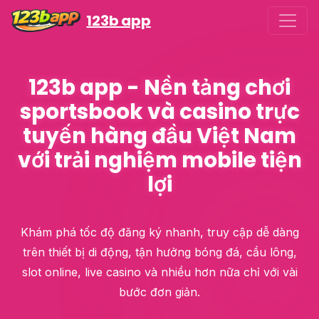
123b app
123b app - Nền tảng chơi
sportsbook và casino trực
tuyến hàng đầu Việt Nam
với trải nghiệm mobile tiện
lợi
Khám phá tốc độ đăng ký nhanh, truy cập dễ dàng
trên thiết bị di động, tận hưởng bóng đá, cầu lông,
slot online, live casino và nhiều hơn nữa chỉ với vài
bước đơn giản.