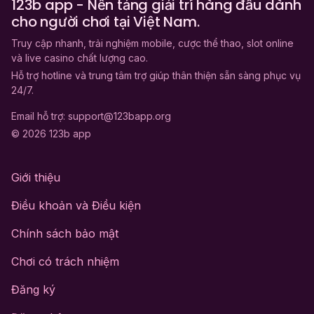
123b app - Nền tảng giải trí hàng đầu dành
cho người chơi tại Việt Nam.
Truy cập nhanh, trải nghiệm mobile, cược thể thao, slot online
và live casino chất lượng cao.
Hỗ trợ hotline và trung tâm trợ giúp thân thiện sẵn sàng phục vụ
24/7.
Email hỗ trợ:
support@123bapp.org
© 2026 123b app
Giới thiệu
Điều khoản và Điều kiện
Chính sách bảo mật
Chơi có trách nhiệm
Đăng ký