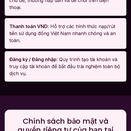
chủ đề, thưởng hấp dẫn và dễ chơi trên điện
thoại.
Thanh toán VND
: Hỗ trợ các hình thức nạp/rút
tiền sử dụng đồng Việt Nam nhanh chóng và an
toàn.
Đăng ký / Đăng nhập
: Quy trình tạo tài khoản và
truy cập tài khoản để bắt đầu trải nghiệm toàn bộ
dịch vụ.
Chính sách bảo mật và
quyền riêng tư của bạn tại