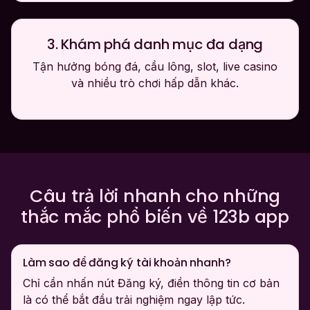
3. Khám phá danh mục đa dạng
Tận hưởng bóng đá, cầu lông, slot, live casino
và nhiều trò chơi hấp dẫn khác.
Câu trả lời nhanh cho những
thắc mắc phổ biến về 123b app
Làm sao để đăng ký tài khoản nhanh?
Chỉ cần nhấn nút Đăng ký, điền thông tin cơ bản
là có thể bắt đầu trải nghiệm ngay lập tức.