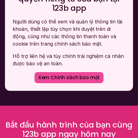
123b app
Người dùng có thể xem và quản lý thông tin tài
khoản, thiết lập tùy chọn khi duyệt trên di
động, cũng như các thông tin thanh toán và
cookie trên trang chính sách bảo mật.
Hỗ trợ liên hệ và tùy chỉnh trải nghiệm cá nhân
được bảo vệ an toàn.
Xem Chính sách bảo mật
Bắt đầu hành trình của bạn cùng
123b app ngay hôm nay