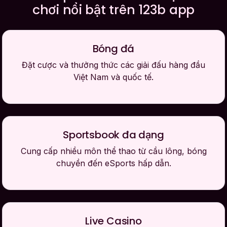
chơi nổi bật trên 123b app
Bóng đá
Đặt cược và thưởng thức các giải đấu hàng đầu
Việt Nam và quốc tế.
Sportsbook đa dạng
Cung cấp nhiều môn thể thao từ cầu lông, bóng
chuyền đến eSports hấp dẫn.
Live Casino