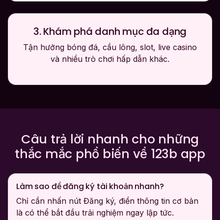
3. Khám phá danh mục đa dạng
Tận hưởng bóng đá, cầu lông, slot, live casino
và nhiều trò chơi hấp dẫn khác.
Câu trả lời nhanh cho những
thắc mắc phổ biến về 123b app
Làm sao để đăng ký tài khoản nhanh?
Chỉ cần nhấn nút Đăng ký, điền thông tin cơ bản
là có thể bắt đầu trải nghiệm ngay lập tức.