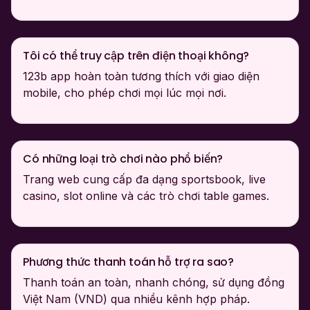
Tôi có thể truy cập trên điện thoại không?
123b app hoàn toàn tương thích với giao diện
mobile, cho phép chơi mọi lúc mọi nơi.
Có những loại trò chơi nào phổ biến?
Trang web cung cấp đa dạng sportsbook, live
casino, slot online và các trò chơi table games.
Phương thức thanh toán hỗ trợ ra sao?
Thanh toán an toàn, nhanh chóng, sử dụng đồng
Việt Nam (VND) qua nhiều kênh hợp pháp.