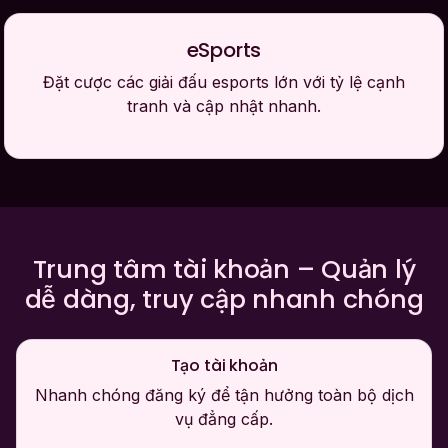
eSports
Đặt cược các giải đấu esports lớn với tỷ lệ cạnh
tranh và cập nhật nhanh.
Trung tâm tài khoản – Quản lý
dễ dàng, truy cập nhanh chóng
Tạo tài khoản
Nhanh chóng đăng ký để tận hưởng toàn bộ dịch
vụ đẳng cấp.