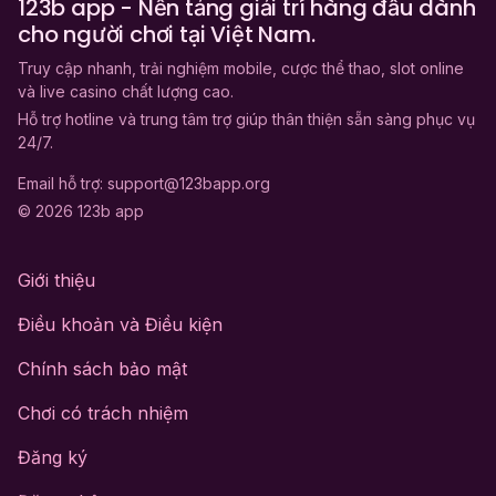
123b app - Nền tảng giải trí hàng đầu dành
cho người chơi tại Việt Nam.
Truy cập nhanh, trải nghiệm mobile, cược thể thao, slot online
và live casino chất lượng cao.
Hỗ trợ hotline và trung tâm trợ giúp thân thiện sẵn sàng phục vụ
24/7.
Email hỗ trợ:
support@123bapp.org
© 2026 123b app
Giới thiệu
Điều khoản và Điều kiện
Chính sách bảo mật
Chơi có trách nhiệm
Đăng ký