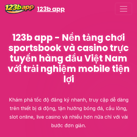
123b app
123b app - Nền tảng chơi
sportsbook và casino trực
tuyến hàng đầu Việt Nam
với trải nghiệm mobile tiện
lợi
Khám phá tốc độ đăng ký nhanh, truy cập dễ dàng
trên thiết bị di động, tận hưởng bóng đá, cầu lông,
slot online, live casino và nhiều hơn nữa chỉ với vài
bước đơn giản.