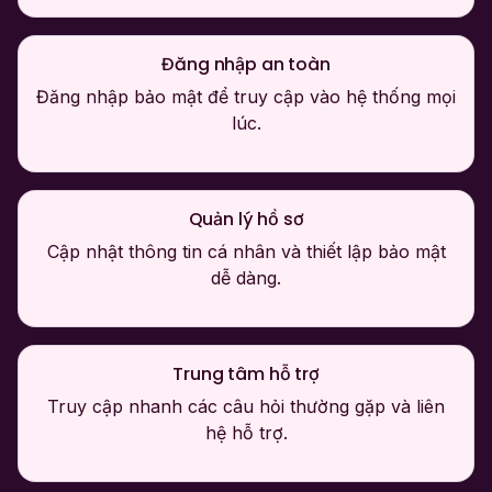
Đăng nhập an toàn
Đăng nhập bảo mật để truy cập vào hệ thống mọi
lúc.
Quản lý hồ sơ
Cập nhật thông tin cá nhân và thiết lập bảo mật
dễ dàng.
Trung tâm hỗ trợ
Truy cập nhanh các câu hỏi thường gặp và liên
hệ hỗ trợ.