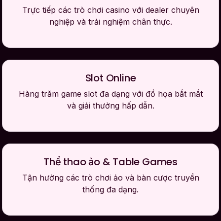
Trực tiếp các trò chơi casino với dealer chuyên
nghiệp và trải nghiệm chân thực.
Slot Online
Hàng trăm game slot đa dạng với đồ họa bắt mắt
và giải thưởng hấp dẫn.
Thể thao ảo & Table Games
Tận hưởng các trò chơi ảo và bàn cược truyền
thống đa dạng.