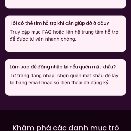
Tôi có thể tìm hỗ trợ khi cần giúp đỡ ở đâu?
Truy cập mục FAQ hoặc liên hệ trung tâm hỗ trợ
để được tư vấn nhanh chóng.
Làm sao để đăng nhập lại nếu quên mật khẩu?
Từ trang đăng nhập, chọn quên mật khẩu để lấy
lại bằng email hoặc số điện thoại đã đăng ký.
Khám phá các danh mục trò