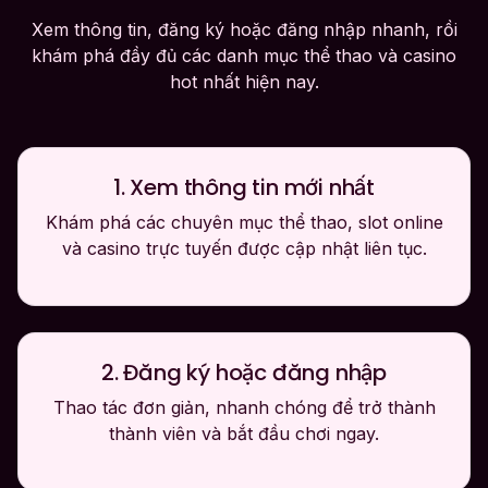
Xem thông tin, đăng ký hoặc đăng nhập nhanh, rồi
khám phá đầy đủ các danh mục thể thao và casino
hot nhất hiện nay.
1. Xem thông tin mới nhất
Khám phá các chuyên mục thể thao, slot online
và casino trực tuyến được cập nhật liên tục.
2. Đăng ký hoặc đăng nhập
Thao tác đơn giản, nhanh chóng để trở thành
thành viên và bắt đầu chơi ngay.