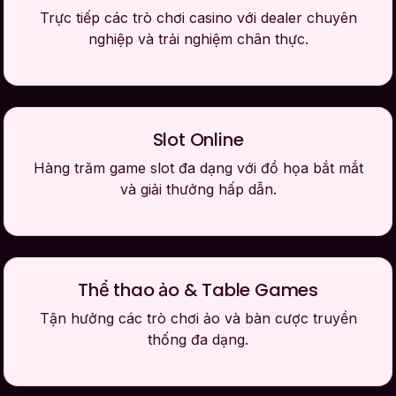
Trực tiếp các trò chơi casino với dealer chuyên
nghiệp và trải nghiệm chân thực.
Slot Online
Hàng trăm game slot đa dạng với đồ họa bắt mắt
và giải thưởng hấp dẫn.
Thể thao ảo & Table Games
Tận hưởng các trò chơi ảo và bàn cược truyền
thống đa dạng.