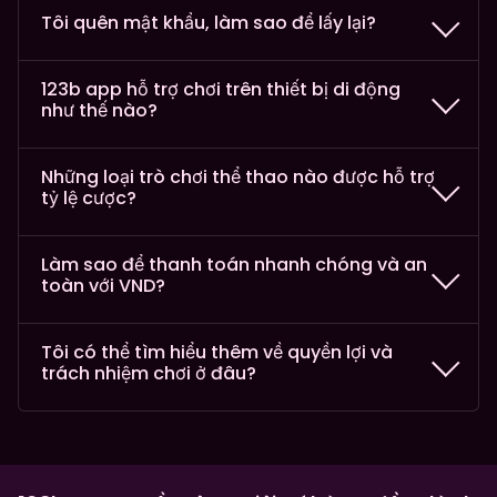
Tôi quên mật khẩu, làm sao để lấy lại?
123b app hỗ trợ chơi trên thiết bị di động
như thế nào?
Những loại trò chơi thể thao nào được hỗ trợ
tỷ lệ cược?
Làm sao để thanh toán nhanh chóng và an
toàn với VND?
Tôi có thể tìm hiểu thêm về quyền lợi và
trách nhiệm chơi ở đâu?