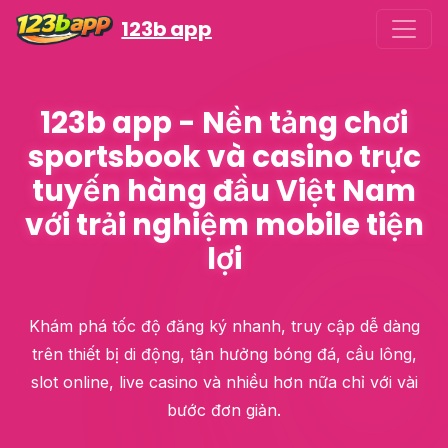
123b app
123b app - Nền tảng chơi
sportsbook và casino trực
tuyến hàng đầu Việt Nam
với trải nghiệm mobile tiện
lợi
Khám phá tốc độ đăng ký nhanh, truy cập dễ dàng
trên thiết bị di động, tận hưởng bóng đá, cầu lông,
slot online, live casino và nhiều hơn nữa chỉ với vài
bước đơn giản.