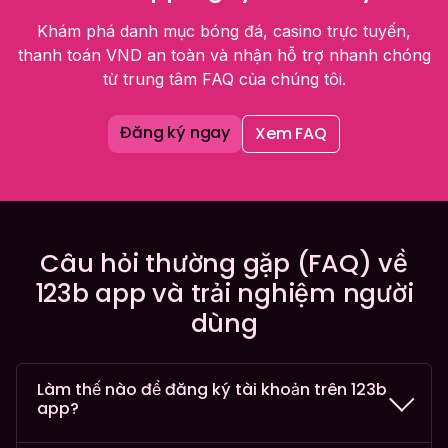
Khám phá danh mục bóng đá, casino trực tuyến,
thanh toán VND an toàn và nhận hỗ trợ nhanh chóng
từ trung tâm FAQ của chúng tôi.
Đăng ký ngay
Xem FAQ
Câu hỏi thường gặp (FAQ) về
123b app và trải nghiệm người
dùng
Làm thế nào để đăng ký tài khoản trên 123b
app?