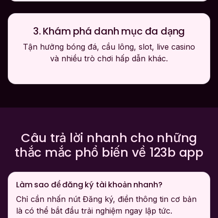
3. Khám phá danh mục đa dạng
Tận hưởng bóng đá, cầu lông, slot, live casino
và nhiều trò chơi hấp dẫn khác.
Câu trả lời nhanh cho những
thắc mắc phổ biến về 123b app
Làm sao để đăng ký tài khoản nhanh?
Chỉ cần nhấn nút Đăng ký, điền thông tin cơ bản
là có thể bắt đầu trải nghiệm ngay lập tức.