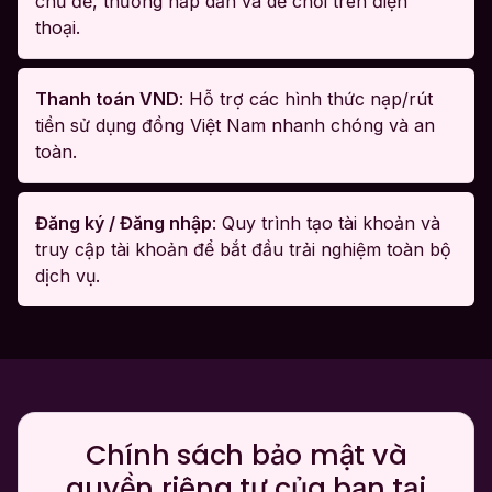
chủ đề, thưởng hấp dẫn và dễ chơi trên điện
thoại.
Thanh toán VND
: Hỗ trợ các hình thức nạp/rút
tiền sử dụng đồng Việt Nam nhanh chóng và an
toàn.
Đăng ký / Đăng nhập
: Quy trình tạo tài khoản và
truy cập tài khoản để bắt đầu trải nghiệm toàn bộ
dịch vụ.
Chính sách bảo mật và
quyền riêng tư của bạn tại