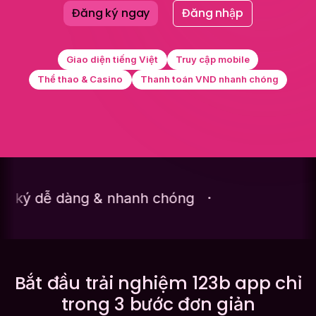
Đăng ký ngay
Đăng nhập
Giao diện tiếng Việt
Truy cập mobile
Thể thao & Casino
Thanh toán VND nhanh chóng
ý dễ dàng & nhanh chóng · Hỗ trợ bóng đá, cầu
Đăng ký dễ 
Bắt đầu trải nghiệm 123b app chỉ
trong 3 bước đơn giản