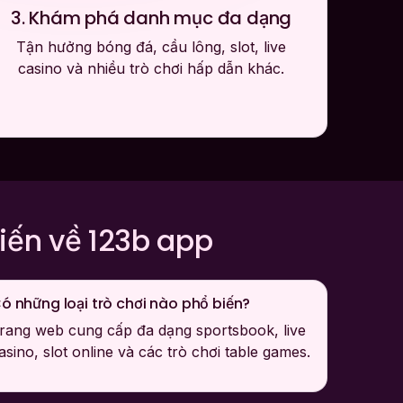
3. Khám phá danh mục đa dạng
Tận hưởng bóng đá, cầu lông, slot, live
casino và nhiều trò chơi hấp dẫn khác.
iến về 123b app
ó những loại trò chơi nào phổ biến?
rang web cung cấp đa dạng sportsbook, live
asino, slot online và các trò chơi table games.