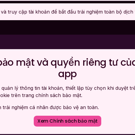
n và truy cập tài khoản để bắt đầu trải nghiệm toàn bộ dịch 
ảo mật và quyền riêng tư của
app
uản lý thông tin tài khoản, thiết lập tùy chọn khi duyệt t
ookie trên trang chính sách bảo mật.
nh trải nghiệm cá nhân được bảo vệ an toàn.
Xem Chính sách bảo mật