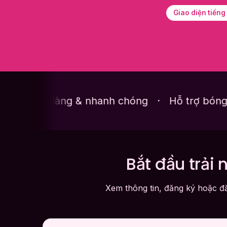
Giao diện tiếng
ễ dàng & nhanh chóng · Hỗ trợ bóng đá, cầu lô
Bắt đầu trải
Xem thông tin, đăng ký hoặc đ