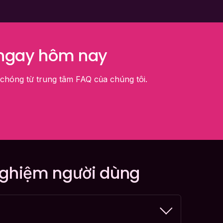
p ngay hôm nay
chóng từ trung tâm FAQ của chúng tôi.
 nghiệm người dùng