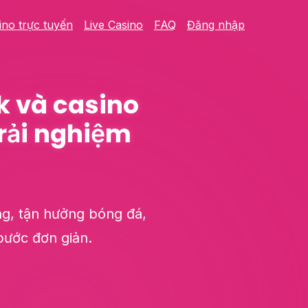
ino trực tuyến
Live Casino
FAQ
Đăng nhập
k và casino
trải nghiệm
ng, tận hưởng bóng đá,
 bước đơn giản.