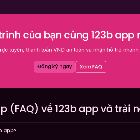
trình của bạn cùng 123b ap
ực tuyến, thanh toán VND an toàn và nhận hỗ trợ nhanh 
Đăng ký ngay
Xem FAQ
p (FAQ) về 123b app và trải
3b app?