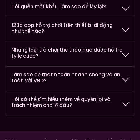
Tôi quên mật khẩu, làm sao để lấy lại?
123b app hỗ trợ chơi trên thiết bị di động
như thế nào?
Những loại trò chơi thể thao nào được hỗ trợ
tỷ lệ cược?
Làm sao để thanh toán nhanh chóng và an
toàn với VND?
Tôi có thể tìm hiểu thêm về quyền lợi và
trách nhiệm chơi ở đâu?