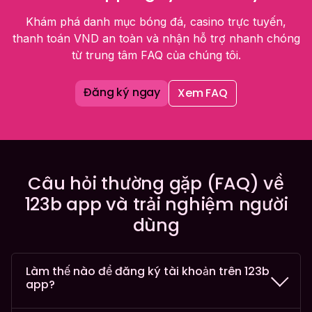
Khám phá danh mục bóng đá, casino trực tuyến,
thanh toán VND an toàn và nhận hỗ trợ nhanh chóng
từ trung tâm FAQ của chúng tôi.
Đăng ký ngay
Xem FAQ
Câu hỏi thường gặp (FAQ) về
123b app và trải nghiệm người
dùng
Làm thế nào để đăng ký tài khoản trên 123b
app?