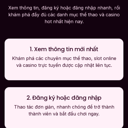
Xem thông tin, đăng ký hoặc đăng nhập nhanh, rồi
khám phá đầy đủ các danh mục thể thao và casino
hot nhất hiện nay.
1. Xem thông tin mới nhất
Khám phá các chuyên mục thể thao, slot online
và casino trực tuyến được cập nhật liên tục.
2. Đăng ký hoặc đăng nhập
Thao tác đơn giản, nhanh chóng để trở thành
thành viên và bắt đầu chơi ngay.