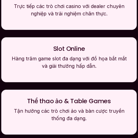
Trực tiếp các trò chơi casino với dealer chuyên
nghiệp và trải nghiệm chân thực.
Slot Online
Hàng trăm game slot đa dạng với đồ họa bắt mắt
và giải thưởng hấp dẫn.
Thể thao ảo & Table Games
Tận hưởng các trò chơi ảo và bàn cược truyền
thống đa dạng.